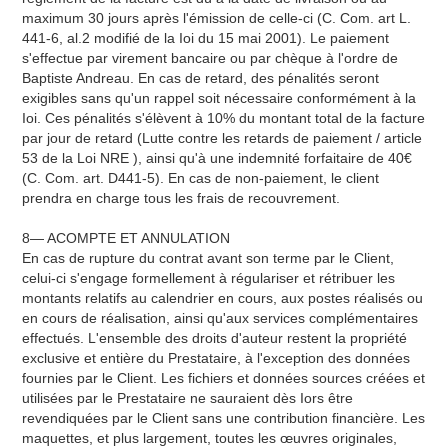
maximum 30 jours après l'émission de celle-ci (C. Com. art L.
441-6, al.2 modifié de la Ioi du 15 mai 2001). Le paiement
s'effectue par virement bancaire ou par chèque à l'ordre de
Baptiste Andreau. En cas de retard, des pénalités seront
exigibles sans qu'un rappel soit nécessaire conformément à la
Ioi. Ces pénalités s'élèvent à 10% du montant total de la facture
par jour de retard (Lutte contre les retards de paiement / article
53 de la Loi NRE ), ainsi qu'à une indemnité forfaitaire de 40€
(C. Com. art. D441-5). En cas de non-paiement, le client
prendra en charge tous les frais de recouvrement.
8— ACOMPTE ET ANNULATION
En cas de rupture du contrat avant son terme par le Client,
celui-ci s'engage formellement à régulariser et rétribuer les
montants relatifs au calendrier en cours, aux postes réalisés ou
en cours de réalisation, ainsi qu'aux services complémentaires
effectués. L'ensemble des droits d'auteur restent la propriété
exclusive et entière du Prestataire, à l'exception des données
fournies par le Client. Les fichiers et données sources créées et
utilisées par le Prestataire ne sauraient dès Iors être
revendiquées par le Client sans une contribution financière. Les
maquettes, et plus largement, toutes les œuvres originales,